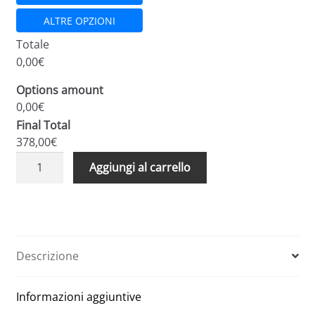
ALTRE OPZIONI
Totale
0,00€
Options amount
0,00€
Final Total
378,00€
Scale
A
Aggiungi al carrello
retrattili
l
per
t
soffitte
e
e
r
sottotetti
n
Descrizione
foro
a
80
t
Informazioni aggiuntive
x
i