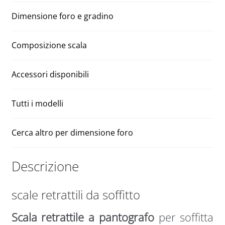
100
v
quantità
e
Dimensione foro e gradino
:
Composizione scala
Accessori disponibili
Tutti i modelli
Cerca altro per dimensione foro
Descrizione
scale retrattili da soffitto
Scala retrattile a pantografo
per soffitta