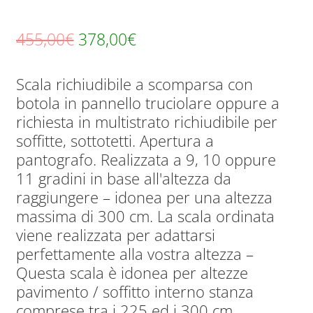
Il
Il
455,00
€
378,00
€
prezzo
prezzo
Scala richiudibile a scomparsa con
originale
attuale
botola in pannello truciolare oppure a
era:
è:
richiesta in multistrato richiudibile per
455,00€.
378,00€.
soffitte, sottotetti. Apertura a
pantografo. Realizzata a 9, 10 oppure
11 gradini in base all'altezza da
raggiungere – idonea per una altezza
massima di 300 cm. La scala ordinata
viene realizzata per adattarsi
perfettamente alla vostra altezza –
Questa scala è idonea per altezze
pavimento / soffitto interno stanza
comprese tra i 225 ed i 300 cm