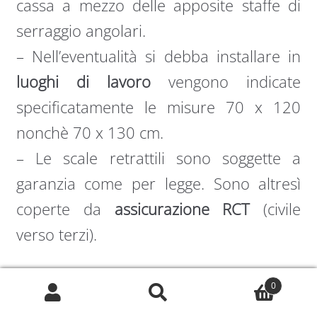
cassa a mezzo delle apposite staffe di
serraggio angolari.
– Nell’eventualità si debba installare in
luoghi di lavoro
vengono indicate
specificatamente le misure 70 x 120
nonchè 70 x 130 cm.
– Le scale retrattili sono soggette a
garanzia come per legge. Sono altresì
coperte da
assicurazione RCT
(civile
verso terzi).
I solai in cemento non presentano
0
Cerca:
Cerca
problemi. In caso di pavimento in legno,