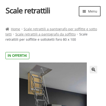
Scale retrattili
Vai
Vai
Menu
alla
al
navigazione
contenuto
Espand
Scale retrattili
il
Home
Scale retrattili a pantografo per soffitte e sotto
menu
tetti
Scale retrattili a pantografo da soffitto
Scale
Contatti
child
retrattili per soffitte e sottotetti foro 80 x 100
Cart
IN OFFERTA!
Espand
Elenco scale
il
menu
Espand
Scelta rapida
child
il
menu
child